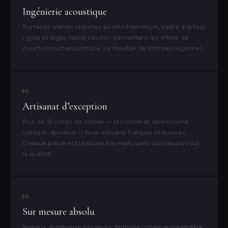
Ingénierie acoustique
Surfaces planes réduites au strict minimum, cadre à la fois
rigide et léger, faible section permettant les effets de
court-circuit acoustique. Le meuble ne doit pas rayonner.
02
Artisanat d’exception
Plus de 12 corps de métier — ferronnerie, ébénisterie,
câbliste, ajusteur — tous artisans français et suisses.
Chaque pièce est réalisée à la main, sans concession sur
la qualité.
03
Sur mesure absolu
Niveaux, matériaux, couleurs, finitions : chaque paramètre