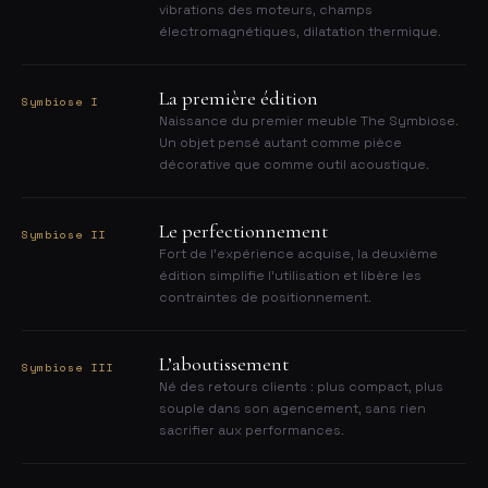
vibrations des moteurs, champs
électromagnétiques, dilatation thermique.
La première édition
Symbiose I
Naissance du premier meuble The Symbiose.
Un objet pensé autant comme pièce
décorative que comme outil acoustique.
Le perfectionnement
Symbiose II
Fort de l’expérience acquise, la deuxième
édition simplifie l’utilisation et libère les
contraintes de positionnement.
L’aboutissement
Symbiose III
Né des retours clients : plus compact, plus
souple dans son agencement, sans rien
sacrifier aux performances.