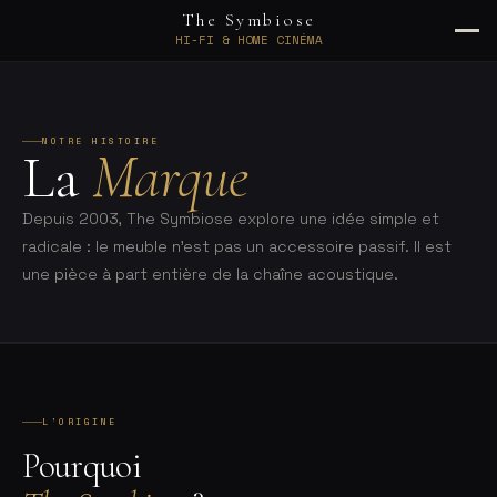
The Symbiose
HI-FI & HOME CINÉMA
Skip
to
content
NOTRE HISTOIRE
La
Marque
Depuis 2003, The Symbiose explore une idée simple et
radicale : le meuble n'est pas un accessoire passif. Il est
une pièce à part entière de la chaîne acoustique.
L’ORIGINE
Pourquoi